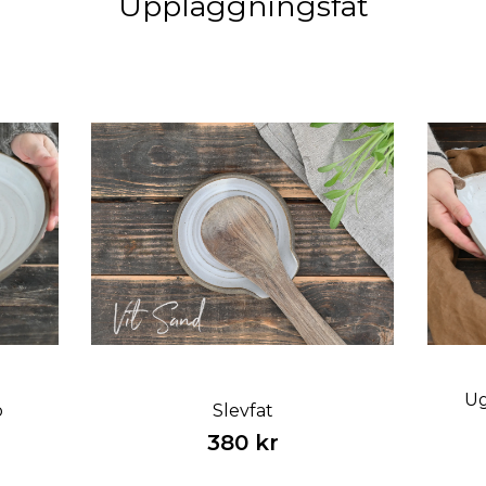
Uppläggningsfat
Ug
o
Slevfat
380 kr