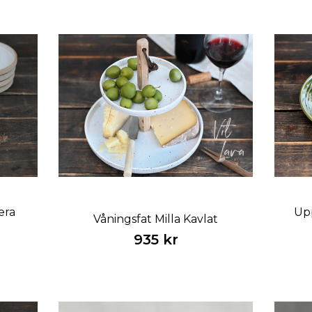
era
Upp
Våningsfat Milla Kavlat
935 kr