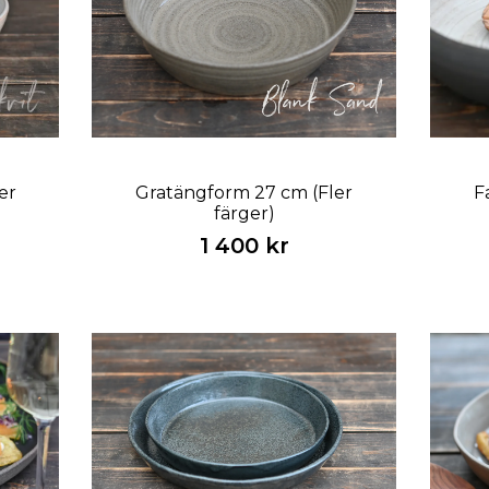
er
Gratängform 27 cm (Fler
F
färger)
1 400 kr