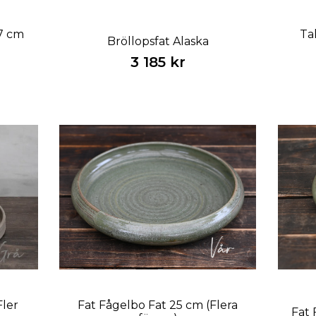
27 cm
Ta
Bröllopsfat Alaska
3 185 kr
Fler
Fat Fågelbo Fat 25 cm (Flera
Fat 