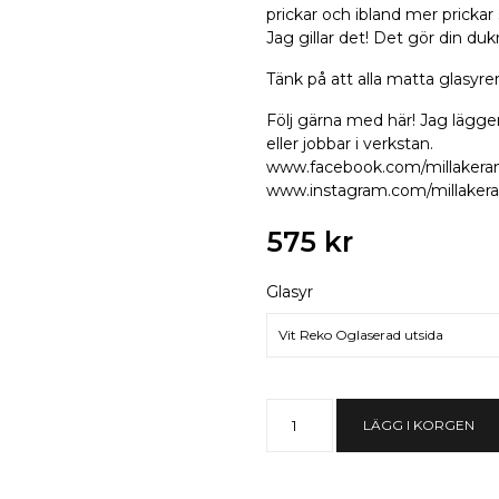
prickar och ibland mer prick
Jag gillar det! Det gör din du
Tänk på att alla matta glasyre
Följ gärna med här! Jag lägger
eller jobbar i verkstan.
www.facebook.com/millakera
www.instagram.com/millaker
575 kr
Glasyr
Vit Reko Oglaserad utsida
LÄGG I KORGEN