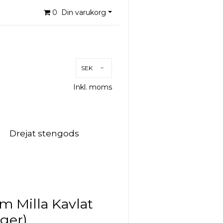
0
Din varukorg
SEK
Inkl. moms
Drejat stengods
rm Milla Kavlat
rger)