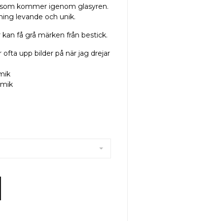
ar som kommer igenom glasyren.
kning levande och unik.
r kan få grå märken från bestick.
 ofta upp bilder på när jag drejar
mik
amik