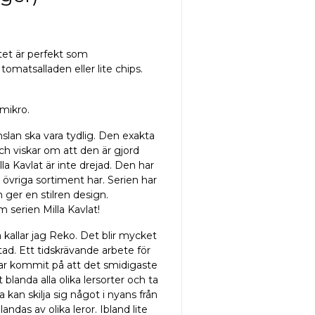
atet är perfekt som
, tomatsalladen eller lite chips.
mikro.
nslan ska vara tydlig. Den exakta
ch viskar om att den är gjord
la Kavlat är inte drejad. Den har
t övriga sortiment har. Serien har
m ger en stilren design.
 serien Milla Kavlat!
 kallar jag Reko. Det blir mycket
tad. Ett tidskrävande arbete för
har kommit på att det smidigaste
t blanda alla olika lersorter och ta
a kan skilja sig något i nyans från
ndas av olika leror. Ibland lite