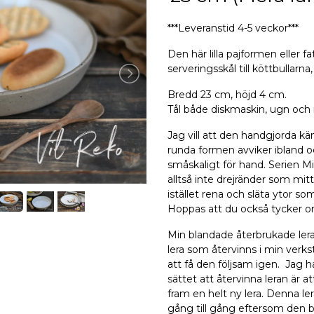
***Leveranstid 4-5 veckor***
Den här lilla pajformen eller f
serveringsskål till köttbullarna
Bredd 23 cm, höjd 4 cm.
Tål både diskmaskin, ugn och 
Jag vill att den handgjorda kä
runda formen avviker ibland o
småskaligt för hand. Serien Mil
alltså inte drejränder som mit
istället rena och släta ytor so
Hoppas att du också tycker om
Min blandade återbrukade lera
lera som återvinns i min verks
att få den följsam igen. Jag 
sättet att återvinna leran är at
fram en helt ny lera. Denna ler
gång till gång eftersom den bla