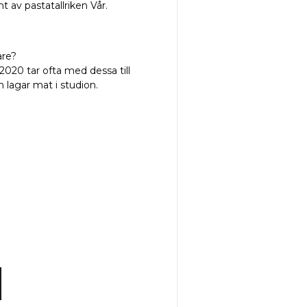
t av pastatallriken Vår.
are?
020 tar ofta med dessa till
lagar mat i studion.