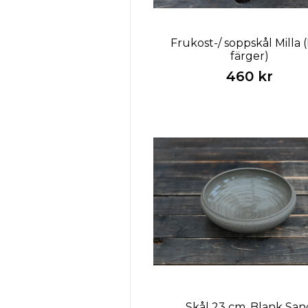
Frukost-/ soppskål Milla (
färger)
460 kr
Skål 23 cm, Blank San