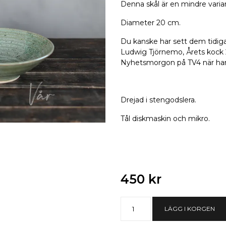
Denna skål är en mindre varian
Diameter 20 cm.
Du kanske har sett dem tidig
Ludwig Tjörnemo, Årets kock 2
Nyhetsmorgon på TV4 när han 
Drejad i stengodslera.
Tål diskmaskin och mikro.
450 kr
LÄGG I KORGEN