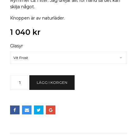
Rymmer ca 1 liter. Jag drejar allt för hand så det kan
skilja något.
Knoppen är av naturläder.
1 040 kr
Glasyr
Vit Frost
LÄGG I KORGEN