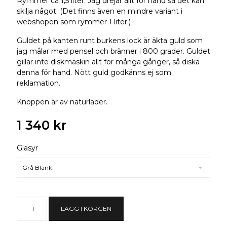
Rymmer ca 1,5 liter. Jag drejar allt för hand så det kan
skilja något. (Det finns även en mindre variant i
webshopen som rymmer 1 liter.)
Guldet på kanten runt burkens lock är äkta guld som
jag målar med pensel och bränner i 800 grader. Guldet
gillar inte diskmaskin allt för många gånger, så diska
denna för hand. Nött guld godkänns ej som
reklamation.
Knoppen är av naturläder.
1 340 kr
Glasyr
Grå Blank
LÄGG I KORGEN