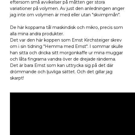
eftersom små avvikelser på måtten ger stora
variationer på volymen. Av just den anledningen anger
jag inte om volymen är med eller utan "skvimpmån".
De här kopparna tål maskindisk och mikro, precis som
alla mina andra produkter.
Det var den här koppen som Ernst Kirchsteiger skrev
om i sin tidning "Hemma med Ernst". I sommar skulle
han sitta och dricka sitt morgonkaffe ur mina muggar
och låta fingrarna vandra över de drejade ränderna.
Det är bara Ernst som kan uttrycka sig på det där
drömmande och ljuvliga sättet. Och det gillar jag
skarpt!