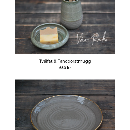
Tvålfat & Tandborstmugg
650 kr