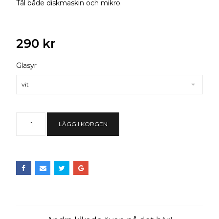
Tål både diskmaskin och mikro.
290 kr
Glasyr
vit
LÄGG I KORGEN