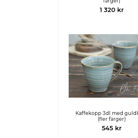
färger)
1 320 kr
Kaffekopp 3dl med guld
(fler färger)
545 kr