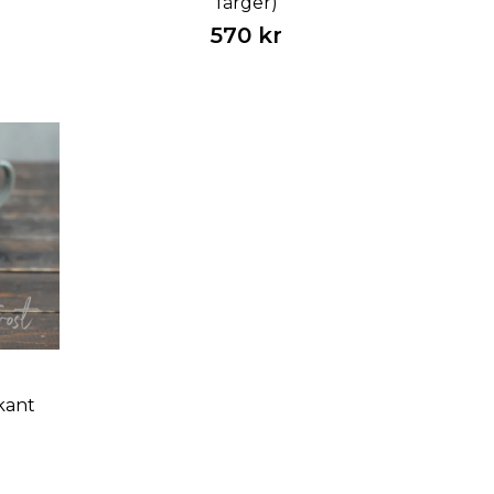
färger)
570 kr
kant