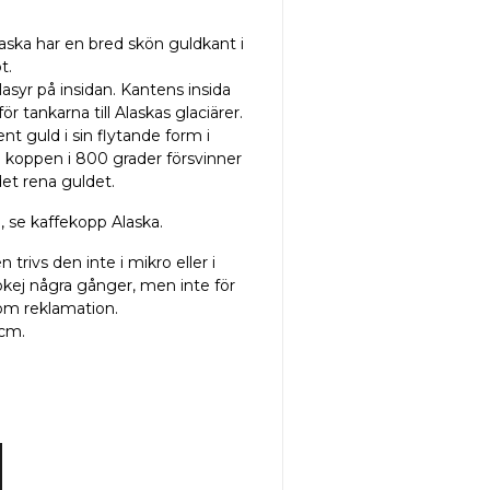
laska har en bred skön guldkant i
ot.
glasyr på insidan. Kantens insida
ör tankarna till Alaskas glaciärer.
nt guld i sin flytande form i
å koppen i 800 grader försvinner
det rena guldet.
, se kaffekopp Alaska.
trivs den inte i mikro eller i
kej några gånger, men inte för
om reklamation.
 cm.