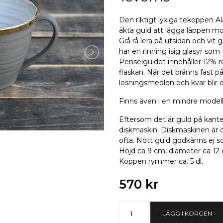
Den riktigt lyxiga tekoppen A
äkta guld att lägga läppen m
Grå rå lera på utsidan och vit 
har en rinning isig glasyr som f
Penselguldet innehåller 12% re
flaskan. När det bränns fast p
lösningsmedlen och kvar blir 
Finns även i en mindre modell
Eftersom det är guld på kanten 
diskmaskin. Diskmaskinen är o
ofta. Nött guld godkänns ej s
Höjd ca 9 cm, diameter ca 12
Koppen rymmer ca. 5 dl.
570 kr
LÄGG I KORGEN