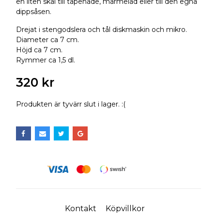
en liten skål till tapenade, marmelad eller till den egna
dippsåsen.
Drejat i stengodslera och tål diskmaskin och mikro.
Diameter ca 7 cm.
Höjd ca 7 cm.
Rymmer ca 1,5 dl.
320 kr
Produkten är tyvärr slut i lager. :(
Kontakt
Köpvillkor