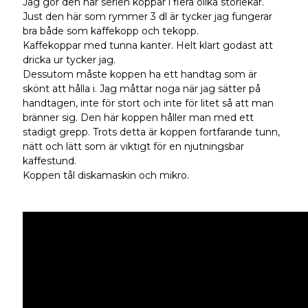
Jag gör den här serien koppar i flera olika storlekar.
Just den här som rymmer 3 dl är tycker jag fungerar
bra både som kaffekopp och tekopp.
Kaffekoppar med tunna kanter. Helt klart godast att
dricka ur tycker jag.
Dessutom måste koppen ha ett handtag som är
skönt att hålla i. Jag måttar noga när jag sätter på
handtagen, inte för stort och inte för litet så att man
bränner sig. Den här koppen håller man med ett
stadigt grepp. Trots detta är koppen fortfarande tunn,
nätt och lätt som är viktigt för en njutningsbar
kaffestund.
Koppen tål diskamaskin och mikro.