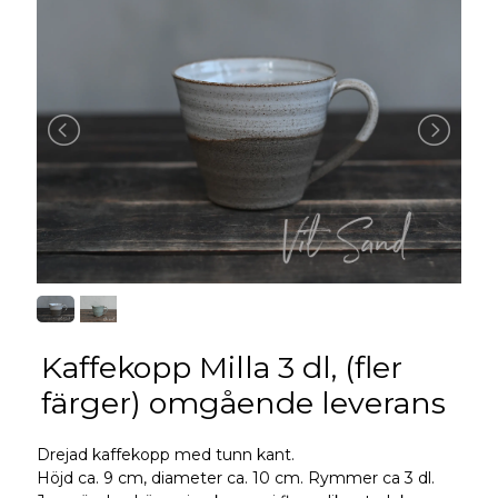
Kaffekopp Milla 3 dl, (fler
färger) omgående leverans
Drejad kaffekopp med tunn kant.
Höjd ca. 9 cm, diameter ca. 10 cm. Rymmer ca 3 dl.