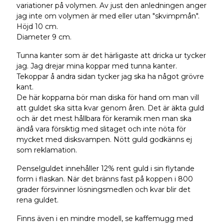
variationer på volymen. Av just den anledningen anger
jag inte om volymen är med eller utan "skvimpmån".
Höjd 10 cm.
Diameter 9 cm.
Tunna kanter som är det härligaste att dricka ur tycker
jag. Jag drejar mina koppar med tunna kanter.
Tekoppar å andra sidan tycker jag ska ha något grövre
kant.
De här kopparna bör man diska för hand om man vill
att guldet ska sitta kvar genom åren. Det är äkta guld
och är det mest hållbara för keramik men man ska
ändå vara försiktig med slitaget och inte nöta för
mycket med disksvampen. Nött guld godkänns ej
som reklamation.
Penselguldet innehåller 12% rent guld i sin flytande
form i flaskan. När det bränns fast på koppen i 800
grader försvinner lösningsmedlen och kvar blir det
rena guldet.
Finns även i en mindre modell, se kaffemugg med