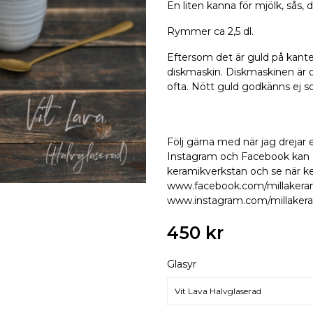
En liten kanna för mjölk, sås,
Rymmer ca 2,5 dl.
Eftersom det är guld på kanten 
diskmaskin. Diskmaskinen är o
ofta. Nött guld godkänns ej s
Följ gärna med när jag drejar el
Instagram och Facebook kan du
keramikverkstan och se när k
www.facebook.com/millakera
www.instagram.com/millaker
450 kr
Glasyr
Vit Lava Halvglaserad