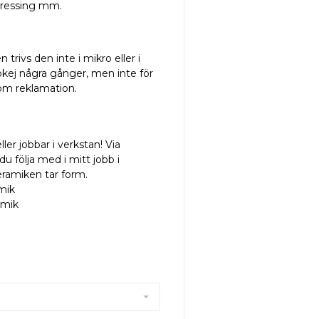
 dressing mm.
trivs den inte i mikro eller i
kej några gånger, men inte för
om reklamation.
ler jobbar i verkstan! Via
 följa med i mitt jobb i
eramiken tar form.
mik
amik