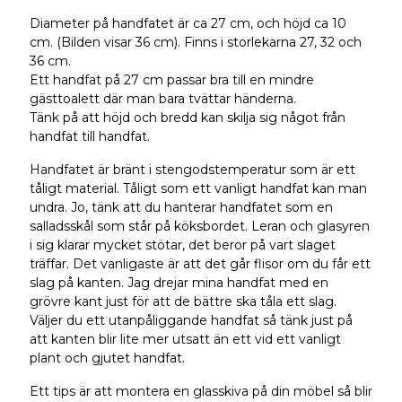
Diameter på handfatet är ca 27 cm, och höjd ca 10
cm. (Bilden visar 36 cm). Finns i storlekarna 27, 32 och
36 cm.
Ett handfat på 27 cm passar bra till en mindre
gästtoalett där man bara tvättar händerna.
Tänk på att höjd och bredd kan skilja sig något från
handfat till handfat.
Handfatet är bränt i stengodstemperatur som är ett
tåligt material. Tåligt som ett vanligt handfat kan man
undra. Jo, tänk att du hanterar handfatet som en
salladsskål som står på köksbordet. Leran och glasyren
i sig klarar mycket stötar, det beror på vart slaget
träffar. Det vanligaste är att det går flisor om du får ett
slag på kanten. Jag drejar mina handfat med en
grövre kant just för att de bättre ska tåla ett slag.
Väljer du ett utanpåliggande handfat så tänk just på
att kanten blir lite mer utsatt än ett vid ett vanligt
plant och gjutet handfat.
Ett tips är att montera en glasskiva på din möbel så blir