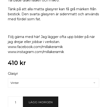
Tål både diskmaskin och mikro.
Tänk på att alla matta glasyrer kan få grå märken från
bestick. Den svarta glasyren är sidenmatt och används
med fördel som fat.
Följ gärna med här! Jag lägger ofta upp bilder på när
jag drejar eller jobbar i verkstan.
www.facebook.com/millakeramik
www.instagram.com/millakeramik
410 kr
Glasyr
Vinter
LÄGG I KORGEN